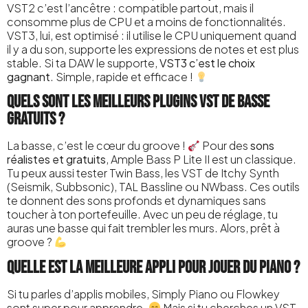
VST2 c’est l’ancêtre : compatible partout, mais il
consomme plus de CPU et a moins de fonctionnalités.
VST3, lui, est optimisé : il utilise le CPU uniquement quand
il y a du son, supporte les expressions de notes et est plus
stable. Si ta DAW le supporte,
VST3 c’est le choix
gagnant
. Simple, rapide et efficace !
Quels sont les meilleurs plugins VST de basse
gratuits ?
La basse, c’est le cœur du groove !
Pour des
sons
réalistes et gratuits
, Ample Bass P Lite II est un classique.
Tu peux aussi tester Twin Bass, les VST de Itchy Synth
(Seismik, Subbsonic), TAL Bassline ou NWbass. Ces outils
te donnent des sons profonds et dynamiques sans
toucher à ton portefeuille. Avec un peu de réglage, tu
auras une basse qui fait trembler les murs. Alors, prêt à
groove ?
Quelle est la meilleure appli pour jouer du piano ?
Si tu parles d’applis mobiles, Simply Piano ou Flowkey
sont super pour apprendre.
Mais si tu cherches un VST