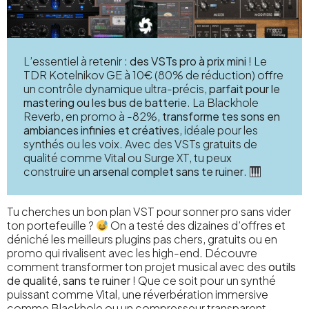
L’essentiel à retenir :
des VSTs pro à prix mini
! Le
TDR Kotelnikov GE à 10€ (80% de réduction) offre
un contrôle dynamique ultra-précis,
parfait pour le
mastering ou les bus de batterie
. La Blackhole
Reverb, en promo à -82%,
transforme tes sons en
ambiances infinies et créatives
, idéale pour les
synthés ou les voix. Avec des VSTs gratuits de
qualité comme Vital ou Surge XT, tu peux
construire
un arsenal complet sans te ruiner
.
Tu cherches un bon plan VST pour sonner pro sans vider
ton portefeuille ?
On a testé des dizaines d’offres et
déniché les meilleurs plugins pas chers, gratuits ou en
promo qui rivalisent avec les high-end. Découvre
comment transformer ton projet musical avec des
outils
de qualité, sans te ruiner
! Que ce soit pour un synthé
puissant comme Vital, une réverbération immersive
comme Blackhole ou un compresseur transparent