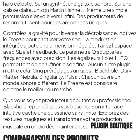
halo céleste. Sur un synthé, une galaxie sonore. Sur une
caisse claire, un son Martin Hannett. Même une simple
percussion s’envole vers l’infini. Des producteurs de
renom l’utilisent pour des ambiances uniques.
Contrôlez la gravité pour inverser la décroissance. Activez
le Freeze pour capturer votre son. La modulation
intégrée ajoute une dimension inégalée. Taillez l’espace
avec Size et Feedback. Le paramètre Q sculpte les
fréquences avec précision. Les égaliseurs Lo et Hi EQ
permettent de peaufiner le son final. Aucun autre plugin
n’offre cela. Cinq préréglages uniques : Blackhole, Dark
Matter, Nebula, Singularity, Pulsar. Chacun ouvre
un
monde sonore différent
. Le Freeze est considéré
comme le meilleur du marché.
Que vous soyez producteur débutant ou professionnel,
Blackhole répond à tous vos besoins. Son interface
intuitive cache une puissance sans limite. Explorez ces
textures magiques et
transformez votre production
Plugin Boutique
musicale en un clic
dès maintenant sur
.
Comparaison des produits