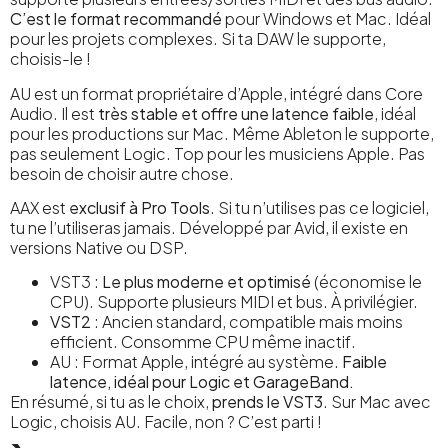
C’est le format recommandé
pour Windows et Mac. Idéal
pour les projets complexes. Si ta DAW le supporte,
choisis-le !
AU est un format propriétaire d’Apple, intégré dans Core
Audio. Il est
très stable et offre une latence faible
, idéal
pour les productions sur Mac. Même Ableton le supporte,
pas seulement Logic. Top pour les musiciens Apple. Pas
besoin de choisir autre chose.
AAX est
exclusif à Pro Tools
. Si tu n’utilises pas ce logiciel,
tu ne l’utiliseras jamais. Développé par Avid, il existe en
versions Native ou DSP.
VST3 :
Le plus moderne et optimisé
(économise le
CPU). Supporte plusieurs MIDI et bus. À privilégier.
VST2
: Ancien standard, compatible mais moins
efficient. Consomme CPU même inactif.
AU : Format Apple, intégré au système.
Faible
latence, idéal pour Logic et GarageBand.
En résumé, si tu as le choix,
prends le VST3
. Sur Mac avec
Logic, choisis AU. Facile, non ? C’est parti !