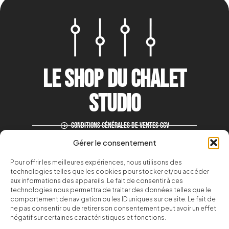
le shop du CHALET
STUDIO
Conditions générales de ventes CGV
Politique de remboursement
Gérer le consentement
Politique de confidentialité
Pour offrir les meilleures expériences, nous utilisons des
Mentions légales
technologies telles que les cookies pour stocker et/ou accéder
aux informations des appareils. Le fait de consentir à ces
Qui sommes nous ?
technologies nous permettra de traiter des données telles que le
Instrumentales - Beat
comportement de navigation ou les ID uniques sur ce site. Le fait de
ne pas consentir ou de retirer son consentement peut avoir un effet
Nos presets
négatif sur certaines caractéristiques et fonctions.
Contact