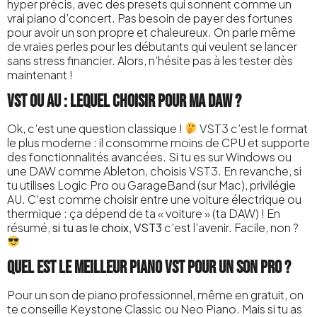
hyper précis, avec des presets qui sonnent comme un
vrai piano d’concert. Pas besoin de payer des fortunes
pour avoir un son propre et chaleureux. On parle même
de vraies perles pour les débutants qui veulent se lancer
sans stress financier. Alors, n’hésite pas à les tester dès
maintenant !
VST ou AU : lequel choisir pour ma DAW ?
Ok, c’est une question classique !
VST3 c’est le format
le plus moderne : il consomme moins de CPU et supporte
des fonctionnalités avancées. Si tu es sur Windows ou
une DAW comme Ableton, choisis VST3. En revanche, si
tu utilises Logic Pro ou GarageBand (sur Mac), privilégie
AU. C’est comme choisir entre une voiture électrique ou
thermique : ça dépend de ta « voiture » (ta DAW) ! En
résumé,
si tu as le choix, VST3
c’est l’avenir. Facile, non ?
Quel est le meilleur piano VST pour un son pro ?
Pour un son de piano professionnel, même en gratuit, on
te conseille Keystone Classic ou Neo Piano. Mais si tu as