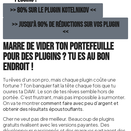
>> 80% sur le plugin KOTELNIKOV <<
>> Jusqu'à 90% de réductions sur vos plugin
<<
Marre de vider ton portefeuille
pour des plugins ? Tu es au bon
endroit !
Tu rêves d’un son pro, mais chaque plugin coûte une
fortune ? Ton banquier fait la tête chaque fois que tu
ouvres ta DAW. Le son de tes rêves semble hors de
portée. C’est frustrant, mais pas impossible à surmonter.
On va te montrer
comment faire avec peu d’argent et
obtenir des résultats époustouflants
.
Cher ne veut pas dire meilleur. Beaucoup de plugins
gratuits rivalisent avec les versions payantes. Des
développeurs passionnés et des marques partagent des