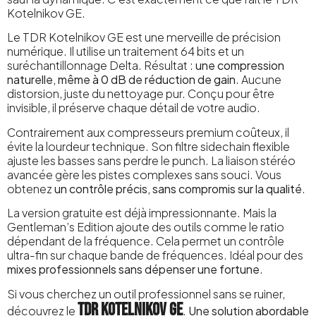
Kotelnikov GE.
Le TDR Kotelnikov GE est une merveille de précision
numérique. Il utilise un traitement 64 bits et un
suréchantillonnage Delta. Résultat :
une compression
naturelle, même à 0 dB de réduction de gain
. Aucune
distorsion, juste du nettoyage pur. Conçu pour être
invisible, il préserve chaque détail de votre audio.
Contrairement aux compresseurs premium coûteux, il
évite la lourdeur technique. Son filtre sidechain flexible
ajuste les basses sans perdre le punch. La liaison stéréo
avancée gère les pistes complexes sans souci. Vous
obtenez
un contrôle précis, sans compromis sur la qualité
.
La version gratuite est déjà impressionnante. Mais la
Gentleman’s Edition ajoute des outils comme le ratio
dépendant de la fréquence. Cela permet un contrôle
ultra-fin sur chaque bande de fréquences. Idéal pour des
mixes professionnels sans dépenser une fortune
.
Si vous cherchez un outil professionnel sans se ruiner,
TDR Kotelnikov GE
découvrez le
.
Une solution abordable