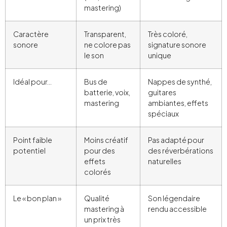
mastering)
Caractère
Transparent,
Très coloré,
sonore
ne colore pas
signature sonore
le son
unique
Idéal pour…
Bus de
Nappes de synthé,
batterie, voix,
guitares
mastering
ambiantes, effets
spéciaux
Point faible
Moins créatif
Pas adapté pour
potentiel
pour des
des réverbérations
effets
naturelles
colorés
Le « bon plan »
Qualité
Son légendaire
mastering à
rendu accessible
un prix très