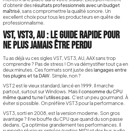
d’obtenir des
résultats professionnels avec un budget
maîtrisé
, sans compromettre la qualité sonore. Un
excellent choix pour tous les producteurs en quête de
professionnalisme.
VST, VST3, AU : le guide rapide pour
ne plus jamais être perdu
Tu as déjà vu ces sigles VST, VST3, AU, AAX sans trop
comprendre ? Pas de stress ! On va démystifier tout ça en
deux minutes. Ces formats sont juste des
langages entre
tes plugins et ta DAW
. Simple, non ?
VST2 est le vieux standard, lancé en 1999. Il marche
partout, surtout sur Windows. Mais il
consomme du CPU
même quand tu ne l’utilises pas
. C’est un peu gourmand. À
éviter si possible. On préfère VST3 pour la performance.
VST3, sorti en 2008, est la version moderne. Son gros
avantage ? Il ne bouffe du CPU que quand du son passe
dedans. Ça optimise grandement tes performances. Il
supporte plusieurs entrées/sorties MIDI et des bus audio.