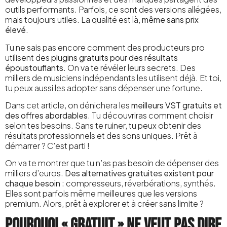
outils performants. Parfois, ce sont des versions allégées,
mais toujours utiles. La qualité est là,
même sans prix
élevé
.
Tu ne sais pas encore comment des producteurs pro
utilisent des
plugins gratuits pour des résultats
époustouflants
. On va te révéler leurs secrets. Des
milliers de musiciens indépendants les utilisent déjà. Et toi,
tu peux aussi les adopter sans dépenser une fortune.
Dans cet article, on dénichera les
meilleurs VST gratuits et
des offres abordables
. Tu découvriras comment choisir
selon tes besoins. Sans te ruiner, tu peux obtenir des
résultats professionnels et des sons uniques. Prêt à
démarrer ? C’est parti !
On va te montrer que tu n’as pas besoin de dépenser des
milliers d’euros.
Des alternatives gratuites existent pour
chaque besoin
: compresseurs, réverbérations, synthés.
Elles sont parfois même meilleures que les versions
premium. Alors, prêt à explorer et à créer sans limite ?
Pourquoi « gratuit » ne veut pas dire