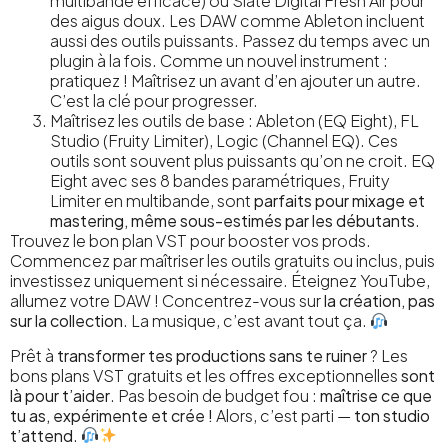
multibande efficace) ou Slate Digital Fresh Air pour
des aigus doux. Les DAW comme Ableton incluent
aussi des outils puissants. Passez du temps avec un
plugin à la fois. Comme un nouvel instrument :
pratiquez ! Maîtrisez un avant d’en ajouter un autre.
C’est la clé pour progresser.
Maîtrisez les outils de base : Ableton (EQ Eight), FL
Studio (Fruity Limiter), Logic (Channel EQ). Ces
outils sont souvent plus puissants qu’on ne croit. EQ
Eight avec ses 8 bandes paramétriques, Fruity
Limiter en multibande, sont
parfaits pour mixage et
mastering, même sous-estimés par les débutants
.
Trouvez le bon plan VST pour booster vos prods.
Commencez par maîtriser les outils gratuits ou inclus, puis
investissez uniquement si nécessaire. Éteignez YouTube,
allumez votre DAW ! Concentrez-vous sur
la création, pas
sur la collection
. La musique, c’est avant tout ça.
Prêt à
transformer tes productions sans te ruiner
? Les
bons plans VST gratuits et les offres exceptionnelles
sont
là pour t’aider
. Pas besoin de budget fou :
maîtrise ce que
tu as, expérimente et crée !
Alors, c’est parti —
ton studio
t’attend
.