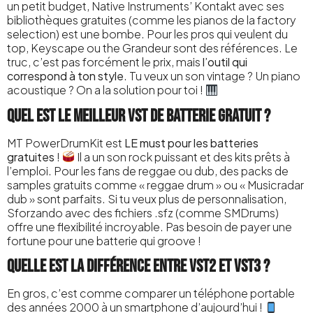
un petit budget, Native Instruments’ Kontakt avec ses
bibliothèques gratuites (comme les pianos de la factory
selection) est une bombe. Pour les pros qui veulent du
top, Keyscape ou the Grandeur sont des références. Le
truc, c’est pas forcément le prix, mais
l’outil qui
correspond à ton style
. Tu veux un son vintage ? Un piano
acoustique ? On a la solution pour toi !
Quel est le meilleur VST de batterie gratuit ?
MT PowerDrumKit est
LE must pour les batteries
gratuites
!
Il a un son rock puissant et des kits prêts à
l’emploi. Pour les fans de reggae ou dub, des packs de
samples gratuits comme « reggae drum » ou « Musicradar
dub » sont parfaits. Si tu veux plus de personnalisation,
Sforzando avec des fichiers .sfz (comme SMDrums)
offre une flexibilité incroyable. Pas besoin de payer une
fortune pour une batterie qui groove !
Quelle est la différence entre VST2 et VST3 ?
En gros, c’est comme comparer un téléphone portable
des années 2000 à un smartphone d’aujourd’hui !