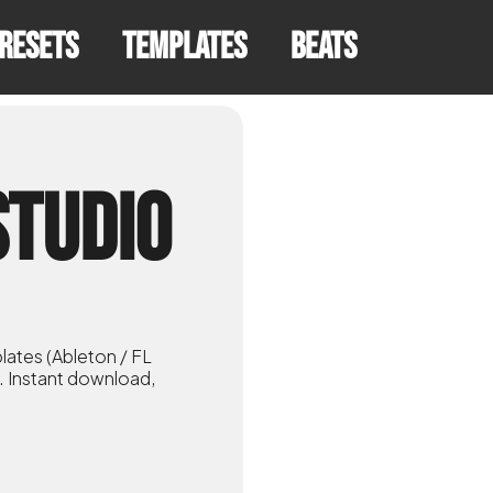
resets
Templates
Beats
STUDIO
lates (Ableton / FL
s. Instant download,