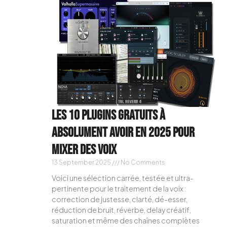
Les 10 plugins gratuits à
absolument avoir en 2025 pour
mixer des voix
13 September 2025
No Comments
Voici une sélection carrée, testée et ultra-
pertinente pour le traitement de la voix :
correction de justesse, clarté, dé-esser,
réduction de bruit, réverbe, delay créatif,
saturation et même des chaînes complètes