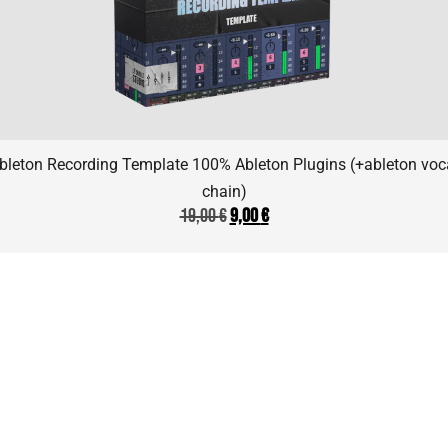
bleton Recording Template 100% Ableton Plugins (+ableton voc
chain)
19,00
€
9,00
€