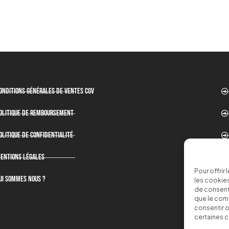
onditions générales de ventes CGV
olitique de remboursement
olitique de confidentialité
entions légales
Pour offrir
ui sommes nous ?
les cookies
de consenti
que le comp
consentir o
certaines c