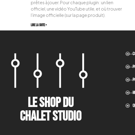
prêtes à jouer. Pour chaque plugin : un lien
officiel, une vidéo YouTube utile, et où trouver
l’image officielle (sur la page produit).
Lire la suite »
C
P
P
M
le shop du
Q
CHALET STUDIO