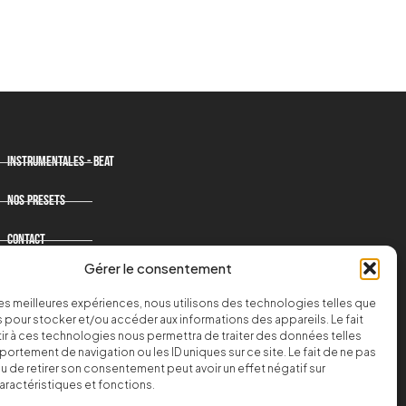
Instrumentales - Beat
Nos presets
Contact
Gérer le consentement
Nos templates
 les meilleures expériences, nous utilisons des technologies telles que
FAQ
 pour stocker et/ou accéder aux informations des appareils. Le fait
r à ces technologies nous permettra de traiter des données telles
ortement de navigation ou les ID uniques sur ce site. Le fait de ne pas
u de retirer son consentement peut avoir un effet négatif sur
aractéristiques et fonctions.