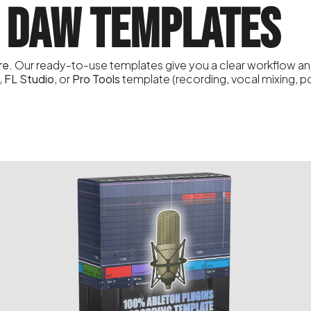
DAW TEMPLATES
re.
Our ready-to-use templates give you a clear workflow a
,
FL Studio
, or
Pro Tools
template (recording, vocal mixing, p