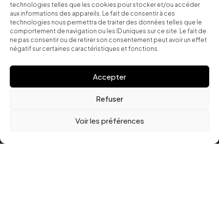
technologies telles que les cookies pour stocker et/ou accéder
aux informations des appareils. Le fait de consentir à ces
technologies nous permettra de traiter des données telles que le
comportement de navigation ou les ID uniques sur ce site. Le fait de
ne pas consentir ou de retirer son consentement peut avoir un effet
négatif sur certaines caractéristiques et fonctions.
le shop du CHALET
Accepter
STUDIO
Refuser
Voir les préférences
Conditions générales de ventes CGV
Politique de remboursement
Politique de confidentialité
Mentions légales
Qui sommes nous ?
Instrumentales - Beat
Nos presets
Contact