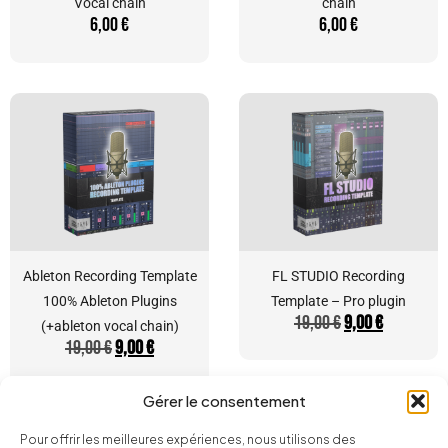
Vocal chain
chain
6,00
€
6,00
€
Ableton Recording Template
FL STUDIO Recording
100% Ableton Plugins
Template – Pro plugin
19,00
€
9,00
€
(+ableton vocal chain)
19,00
€
9,00
€
Gérer le consentement
Pour offrir les meilleures expériences, nous utilisons des